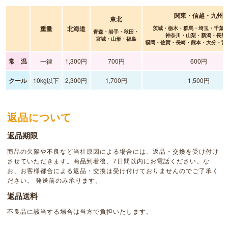
関東・信越・九州
東北
重量
北海道
茨城・栃木・群馬・埼玉・千葉
青森・岩手・秋田・
神奈川・山梨・新潟・長野
宮城・山形・福島
福岡・佐賀・長崎・熊本・大分・宮
常 温
一律
1,300円
700円
600円
クール
10kg以下
2,300円
1,700円
1,500円
返品について
返品期限
商品の欠陥や不良など当社原因による場合には、返品・交換を受け付け
させていただきます。商品到着後、7日間以内にお電話ください。な
お、お客様都合による返品・交換は受け付けておりませんのでご了承く
ださい。 発送前のみ承ります。
返品送料
不良品に該当する場合は当方で負担いたします。