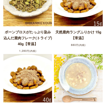
ボーンブロスがたっぷり染み
天然鹿肉ラングふりかけ 15g
込んだ鹿肉フレーク(トライプ)
【常温】
40g【常温】
880円(内税)
1,280円(内税)