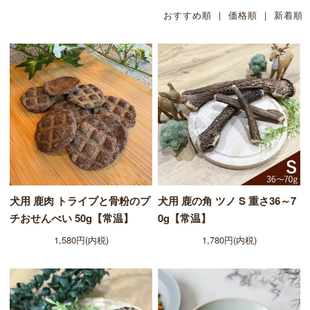
おすすめ順
| 価格順 |
新着順
犬用 鹿肉 トライプと骨粉のプ
犬用 鹿の角 ツノ S 重さ36～7
チおせんべい 50g【常温】
0g【常温】
1,580円(内税)
1,780円(内税)