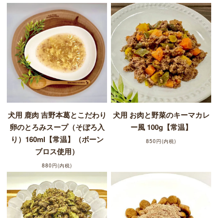
犬用 鹿肉 吉野本葛とこだわり
犬用 お肉と野菜のキーマカレ
卵のとろみスープ（そぼろ入
ー風 100g【常温】
り）160ml【常温】（ボーン
850円(内税)
ブロス使用）
880円(内税)