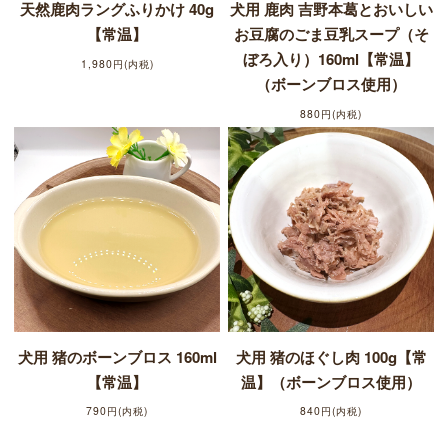
天然鹿肉ラングふりかけ 40g
犬用 鹿肉 吉野本葛とおいしい
【常温】
お豆腐のごま豆乳スープ（そ
ぼろ入り）160ml【常温】
1,980円(内税)
（ボーンブロス使用）
880円(内税)
犬用 猪のボーンブロス 160ml
犬用 猪のほぐし肉 100g【常
【常温】
温】（ボーンブロス使用）
790円(内税)
840円(内税)