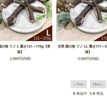
鹿の角 ツノ L 重さ121～170g【常
犬用 鹿の角 ツノ LL 重さ171～2
温】
温】
2,980円(内税)
3,580円(内税)
« Prev
Next »
6
商品中
1-6
商品