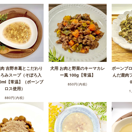
鹿肉 吉野本葛とこだわり
犬用 お肉と野菜のキーマカレ
ボーンブ
とろみスープ（そぼろ入
ー風 100g【常温】
んだ鹿肉フ
60ml【常温】（ボーンブ
850円(内税)
ロス使用）
1
880円(内税)