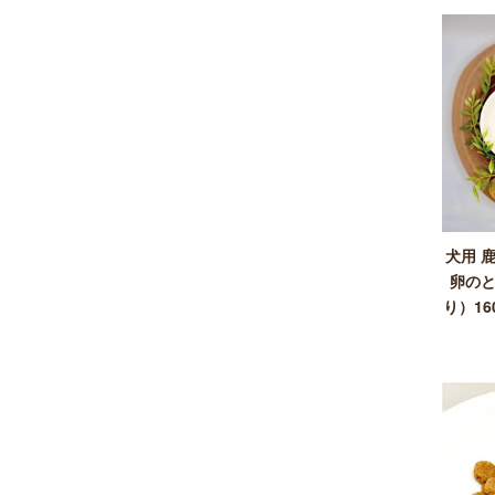
犬用 
卵の
り）1