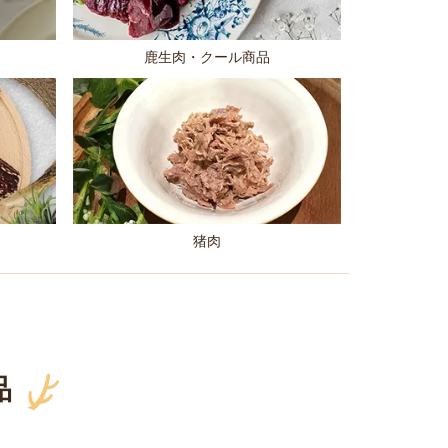
鹿生肉・クール商品
猪肉
品