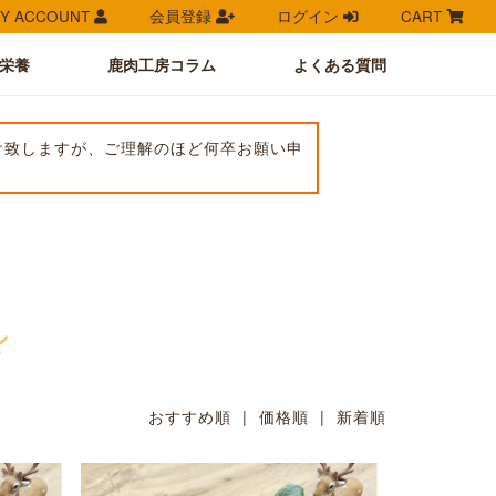
Y ACCOUNT
会員登録
ログイン
CART
栄養
鹿肉工房コラム
よくある質問
け致しますが、ご理解のほど何卒お願い申
おすすめ順
| 価格順 |
新着順