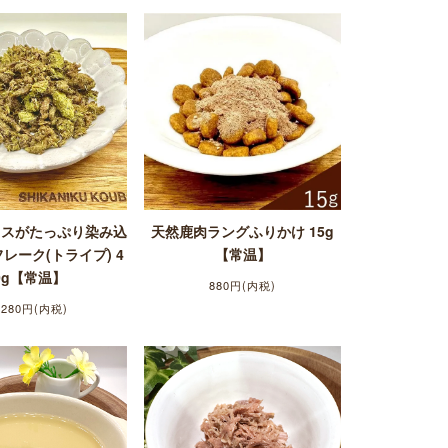
ロスがたっぷり染み込
天然鹿肉ラングふりかけ 15g
レーク(トライプ) 4
【常温】
0g【常温】
880円(内税)
,280円(内税)