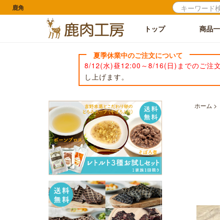
鹿角
トップ
商品一
夏季休業中のご注文について
8/12(水)昼12:00～8/16(日)までのご注
し上げます。
ホーム
>