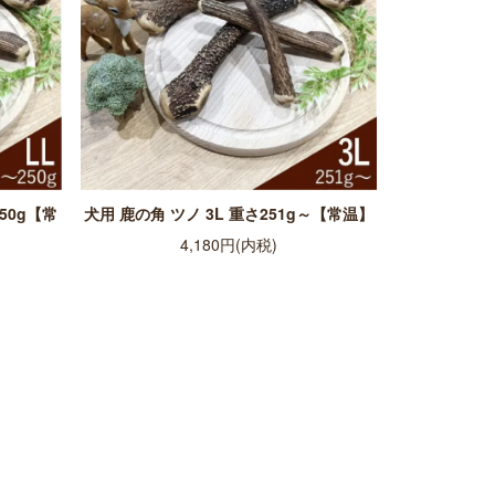
50g【常
犬用 鹿の角 ツノ 3L 重さ251g～【常温】
4,180円(内税)