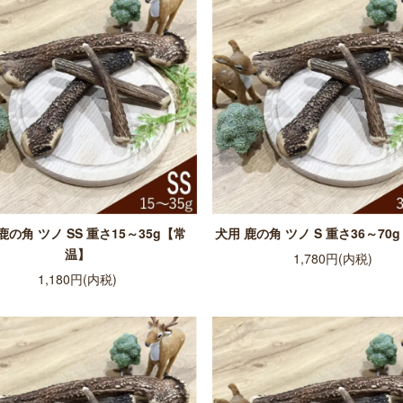
鹿の角 ツノ SS 重さ15～35g【常
犬用 鹿の角 ツノ S 重さ36～70
温】
1,780円(内税)
1,180円(内税)