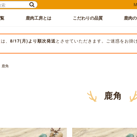
M
覧
鹿肉工房とは
こだわりの品質
鹿肉の
文
は、
8/17(月)より順次発送
とさせていただきます。ご迷惑をお掛
鹿角
鹿角