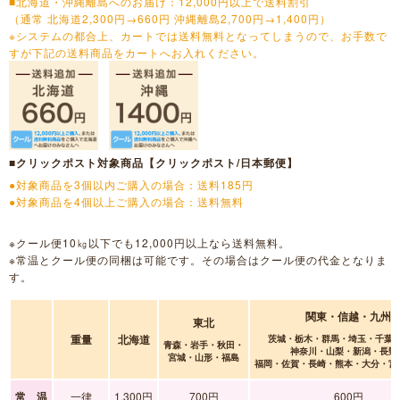
■北海道・沖縄離島へのお届け：12,000円以上で送料割引
（通常 北海道2,300円→660円 沖縄離島2,700円→1,400円）
※システムの都合上、カートでは送料無料となってしまうので、お手数で
すが下記の送料商品をカートへお入れください。
■クリックポスト対象商品【クリックポスト/日本郵便】
●対象商品を3個以内ご購入の場合：送料185円
●対象商品を4個以上ご購入の場合：送料無料
※クール便10㎏以下でも12,000円以上なら送料無料。
※常温とクール便の同梱は可能です。その場合はクール便の代金となりま
す。
関東・信越・九州
東北
重量
北海道
茨城・栃木・群馬・埼玉・千葉
青森・岩手・秋田・
神奈川・山梨・新潟・長野
宮城・山形・福島
福岡・佐賀・長崎・熊本・大分・宮
常 温
一律
1,300円
700円
600円