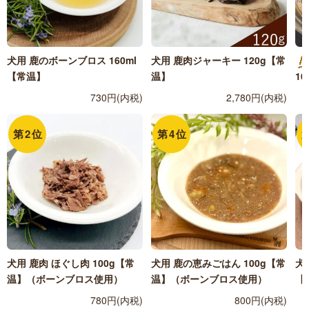
犬用 鹿肉ジャーキー 120g【常
犬用 鹿のボーンブロス 160ml
温】
【常温】
1
2,780円(内税)
730円(内税)
第
2
位
第
4
位
犬用 鹿肉 ほぐし肉 100g【常
犬用 鹿の恵みごはん 100g【常
犬
温】（ボーンブロス使用）
温】（ボーンブロス使用）
【
780円(内税)
800円(内税)