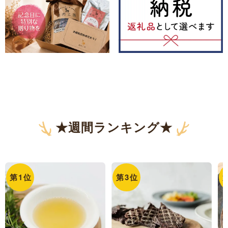
★週間ランキング★
第
1
位
第
3
位