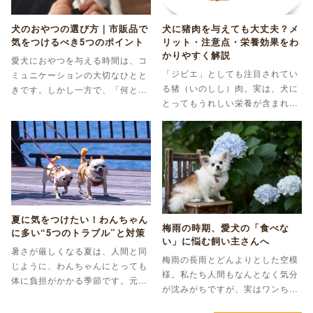
犬のおやつの選び方｜市販品で
犬に猪肉を与えても大丈夫？メ
気をつけるべき5つのポイント
リット・注意点・栄養効果をわ
かりやすく解説
愛犬におやつを与える時間は、コ
「ジビエ」としても注目されてい
ミュニケーションの大切なひとと
る猪（いのしし）肉。実は、犬に
きです。しかし一方で、「何とな
とってもうれしい栄養が含まれて
く選んでいる」という飼い主の方
おり、与え方を工夫すれば日々の
も少なくありません。 市販のおや
食事に取り入れることもできま
つには便利さがある反面、選び…
す。 ただし、与える量や品質、
そ…
夏に気をつけたい！わんちゃん
梅雨の時期、愛犬の「食べな
に多い“5つのトラブル”と対策
い」に悩む飼い主さんへ
暑さが厳しくなる夏は、人間と同
梅雨の長雨とどんよりとした空模
じように、わんちゃんにとっても
様。私たち人間もなんとなく気分
体に負担がかかる季節です。元気
が沈みがちですが、実はワンちゃ
そうに見えても、知らず知らずの
んたちもこの季節、体調を崩しや
うちに体調を崩してしまうこと