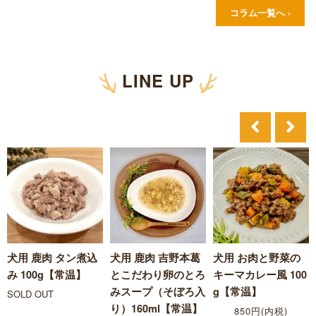
すいってご存じですか？ 中でも多
も。 今回は、夏に特に多い犬の
コラム一覧へ ›
くの飼い主さんを悩ませるのが…
健…
LINE UP
犬用 鹿肉 タン煮込
犬用 鹿肉 吉野本葛
犬用 お肉と野菜の
み 100g【常温】
とこだわり卵のとろ
キーマカレー風 100
みスープ（そぼろ入
g【常温】
SOLD OUT
り）160ml【常温】
850円(内税)