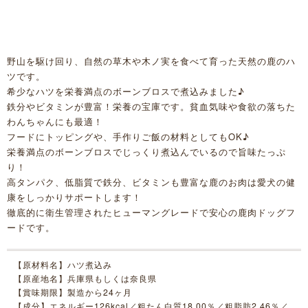
野山を駆け回り、自然の草木や木ノ実を食べて育った天然の鹿のハ
ツです。
希少なハツを栄養満点のボーンブロスで煮込みました♪
鉄分やビタミンが豊富！栄養の宝庫です。貧血気味や食欲の落ちた
わんちゃんにも最適！
フードにトッピングや、手作りご飯の材料としてもOK♪
栄養満点のボーンブロスでじっくり煮込んでいるので旨味たっぷ
り！
高タンパク、低脂質で鉄分、ビタミンも豊富な鹿のお肉は愛犬の健
康をしっかりサポートします！
徹底的に衛生管理されたヒューマングレードで安心の鹿肉ドッグフ
ードです。
【原材料名】ハツ煮込み
【原産地名】兵庫県もしくは奈良県
【賞味期限】製造から24ヶ月
【成分】エネルギー126kcal／粗たん白質18.00％／粗脂肪2.46％／