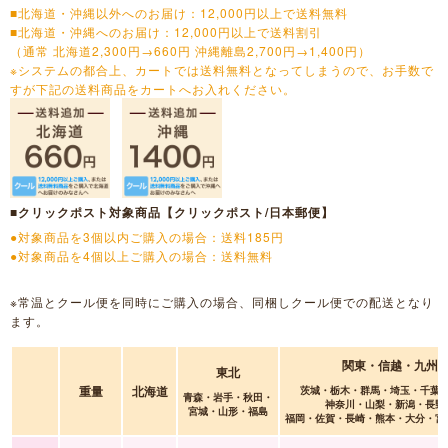
■北海道・沖縄以外へのお届け：12,000円以上で送料無料
■北海道・沖縄へのお届け：12,000円以上で送料割引
（通常 北海道2,300円→660円 沖縄離島2,700円→1,400円）
※システムの都合上、カートでは送料無料となってしまうので、お手数で
すが下記の送料商品をカートへお入れください。
■クリックポスト対象商品【クリックポスト/日本郵便】
●対象商品を3個以内ご購入の場合：送料185円
●対象商品を4個以上ご購入の場合：送料無料
※常温とクール便を同時にご購入の場合、同梱しクール便での配送となり
ます。
関東・信越・九州
東北
重量
北海道
茨城・栃木・群馬・埼玉・千葉
青森・岩手・秋田・
神奈川・山梨・新潟・長野
宮城・山形・福島
福岡・佐賀・長崎・熊本・大分・宮