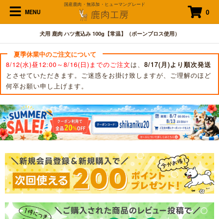
国産鹿肉・無添加・ヒューマングレード
0
MENU
犬用 鹿肉 ハツ煮込み 100g【常温】（ボーンブロス使用）
夏季休業中のご注文について
8/12(水)昼12:00～8/16(日)までのご注文
は、
8/17(月)より順次発送
とさせていただきます。ご迷惑をお掛け致しますが、ご理解のほど
何卒お願い申し上げます。