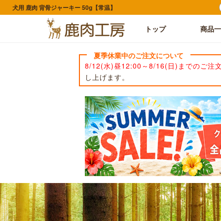
犬用 鹿肉 背骨ジャーキー 50g【常温】
トップ
商品一
夏季休業中のご注文について
8/12(水)昼12:00～8/16(日)までのご注
し上げます。