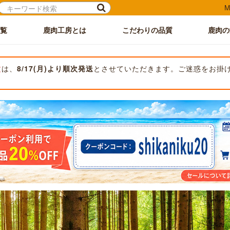
M
覧
鹿肉工房とは
こだわりの品質
鹿肉の
文
は、
8/17(月)より順次発送
とさせていただきます。ご迷惑をお掛