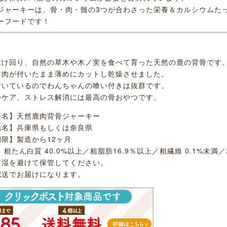
ジャーキーは、骨・肉・髄の3つが合わさった栄養＆カルシウムた
ーフードです！
駆け回り、自然の草木や木ノ実を食べて育った天然の鹿の背骨です
お肉が付いたまま薄めにカットし乾燥させました。
付いているのでわんちゃんの喰い付きは抜群です。
ルケア、ストレス解消には最高の骨おやつです。
料名】天然鹿肉背骨ジャーキー
地名】兵庫県もしくは奈良県
限】製造から12ヶ月
 粗たん白質 40.0%以上／粗脂肪16.9％以上／粗繊維 0.1%未満／粗
多湿を避けて保管してください。
配送でお届けになります。