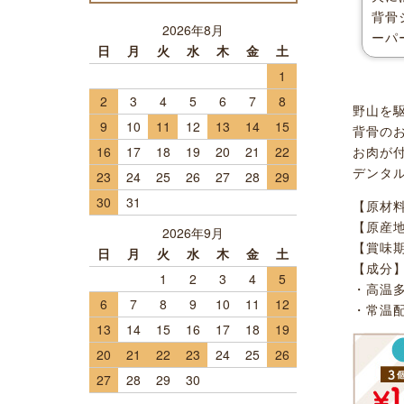
背骨
2026年8月
ーパ
日
月
火
水
木
金
土
1
2
3
4
5
6
7
8
野山を
9
10
11
12
13
14
15
背骨の
お肉が
16
17
18
19
20
21
22
デンタ
23
24
25
26
27
28
29
30
31
【原材
【原産
2026年9月
【賞味期
日
月
火
水
木
金
土
【成分】
1
2
3
4
5
・高温
6
7
8
9
10
11
12
・常温
13
14
15
16
17
18
19
20
21
22
23
24
25
26
27
28
29
30