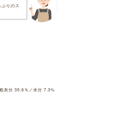
っぷりのス
。
灰分 35.6％／水分 7.3%