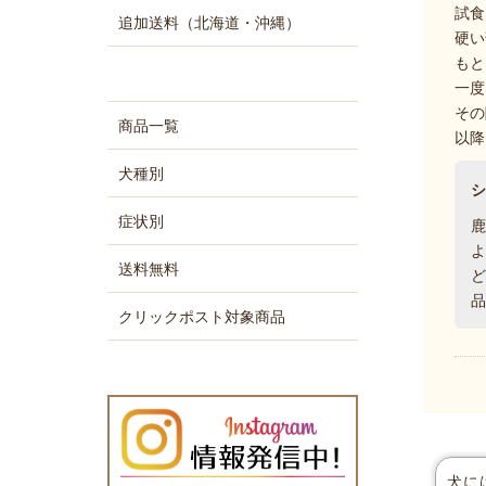
試食
追加送料（北海道・沖縄）
硬い
もと
一度
その
商品一覧
以降
犬種別
症状別
送料無料
品
クリックポスト対象商品
犬に