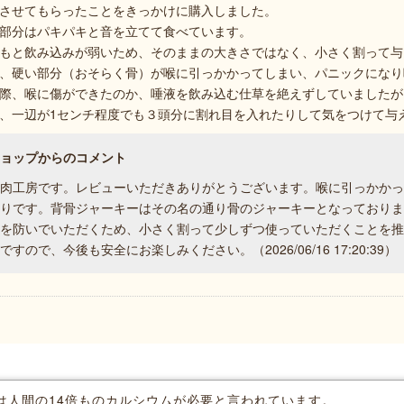
させてもらったことをきっかけに購入しました。
部分はパキパキと音を立てて食べています。
もと飲み込みが弱いため、そのままの大きさではなく、小さく割って与
、硬い部分（おそらく骨）が喉に引っかかってしまい、パニックになり
際、喉に傷ができたのか、唾液を飲み込む仕草を絶えずしていましたが
、一辺が1センチ程度でも３頭分に割れ目を入れたりして気をつけて与
ショップからのコメント
鹿肉工房です。レビューいただきありがとうございます。喉に引っかか
よりです。背骨ジャーキーはその名の通り骨のジャーキーとなっており
どを防いでいただくため、小さく割って少しずつ使っていただくことを
ですので、今後も安全にお楽しみください。（2026/06/16 17:20:39）
は人間の14倍ものカルシウムが必要と言われています。