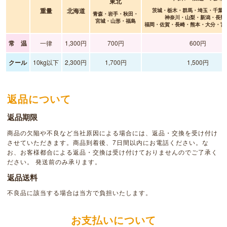
東北
重量
北海道
茨城・栃木・群馬・埼玉・千葉
青森・岩手・秋田・
神奈川・山梨・新潟・長野
宮城・山形・福島
福岡・佐賀・長崎・熊本・大分・宮
常 温
一律
1,300円
700円
600円
クール
10kg以下
2,300円
1,700円
1,500円
返品について
返品期限
商品の欠陥や不良など当社原因による場合には、返品・交換を受け付け
させていただきます。商品到着後、7日間以内にお電話ください。な
お、お客様都合による返品・交換は受け付けておりませんのでご了承く
ださい。 発送前のみ承ります。
返品送料
不良品に該当する場合は当方で負担いたします。
お支払いについて