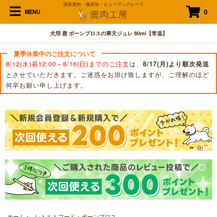
国産鹿肉・無添加・ヒューマングレード
0
MENU
犬用 鹿 ボーンブロスの寒天ジュレ 80ml【常温】
夏季休業中のご注文について
8/12(水)昼12:00～8/16(日)までのご注文
は、
8/17(月)より順次発送
とさせていただきます。ご迷惑をお掛け致しますが、ご理解のほど
何卒お願い申し上げます。
ホーム
>
レトルトフード・ボーンブロス