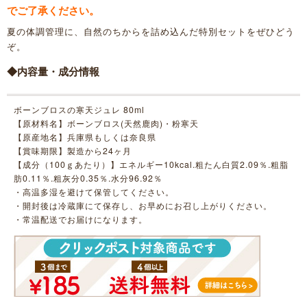
でご了承ください。
夏の体調管理に、自然のちからを詰め込んだ特別セットをぜひどう
ぞ。
◆内容量・成分情報
ボーンブロスの寒天ジュレ 80ml
【原材料名】ボーンブロス(天然鹿肉)・粉寒天
【原産地名】兵庫県もしくは奈良県
【賞味期限】製造から24ヶ月
【成分（100ｇあたり）】エネルギー10kcal.粗たん白質2.09％.粗脂
肪0.11％.粗灰分0.35％.水分96.92％
・高温多湿を避けて保管してください。
・開封後は冷蔵庫にて保存し、お早めにお召し上がりください。
・常温配送でお届けになります。