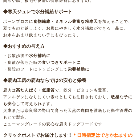
関節や腸、被毛や皮膚の健康維持におすすめ。
◆寒天ジュレで水分補給サポート
ボーンブロスに
食物繊維・ミネラル豊富な粉寒天
を加えることで、
夏でものど越しよく、お腹にやさしく水分補給ができる一品に。
お水をあまり飲まない子にもぴったり。
◆おすすめの与え方
・お散歩後の
水分補給に
・食欲が落ちた時の
食いつきサポートに
・普段のフードにトッピングして
栄養補助に
◆鹿肉工房の鹿肉ならではの安心と栄養
鹿肉は
高たんぱく・低脂質
で、鉄分・ビタミンも豊富。
アレルゲンになりにくい素材としても注目されており、
敏感な子に
も安心
して与えられます。
兵庫または奈良県の野山で育った天然の鹿肉を徹底した衛生管理の
もとで製造。
ヒューマングレードの安心な鹿肉ドッグフードです
クリックポストでお届けします！
＊日時指定はできかねますの