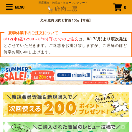
国産鹿肉・無添加・ヒューマングレード
0
MENU
犬用 鹿肉 お肉と甘酒 100g【常温】
夏季休業中のご注文について
8/12(水)昼12:00～8/16(日)までのご注文
は、
8/17(月)より順次発送
とさせていただきます。ご迷惑をお掛け致しますが、ご理解のほど
何卒お願い申し上げます。