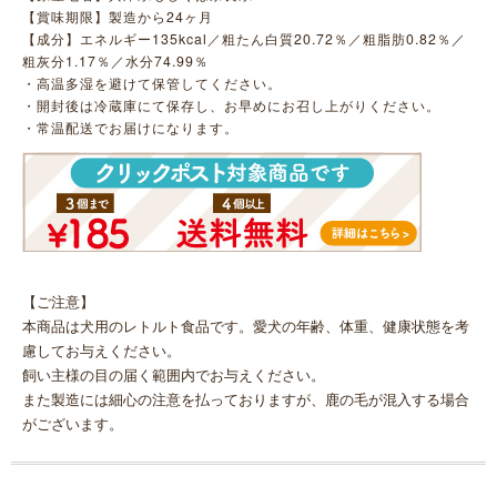
【賞味期限】製造から24ヶ月
【成分】エネルギー135kcal／粗たん白質20.72％／粗脂肪0.82％／
粗灰分1.17％／水分74.99％
・高温多湿を避けて保管してください。
・開封後は冷蔵庫にて保存し、お早めにお召し上がりください。
・常温配送でお届けになります。
【ご注意】
本商品は犬用のレトルト食品です。愛犬の年齢、体重、健康状態を考
慮してお与えください。
飼い主様の目の届く範囲内でお与えください。
また製造には細心の注意を払っておりますが、鹿の毛が混入する場合
がございます。