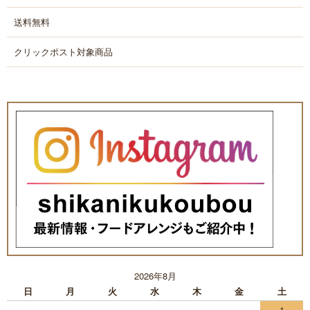
送料無料
クリックポスト対象商品
2026年8月
日
月
火
水
木
金
土
1