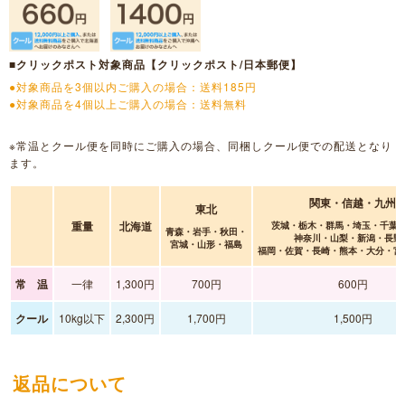
■クリックポスト対象商品【クリックポスト/日本郵便】
●対象商品を3個以内ご購入の場合：送料185円
●対象商品を4個以上ご購入の場合：送料無料
※常温とクール便を同時にご購入の場合、同梱しクール便での配送となり
ます。
関東・信越・九州
東北
重量
北海道
茨城・栃木・群馬・埼玉・千葉
青森・岩手・秋田・
神奈川・山梨・新潟・長野
宮城・山形・福島
福岡・佐賀・長崎・熊本・大分・宮
常 温
一律
1,300円
700円
600円
クール
10kg以下
2,300円
1,700円
1,500円
返品について