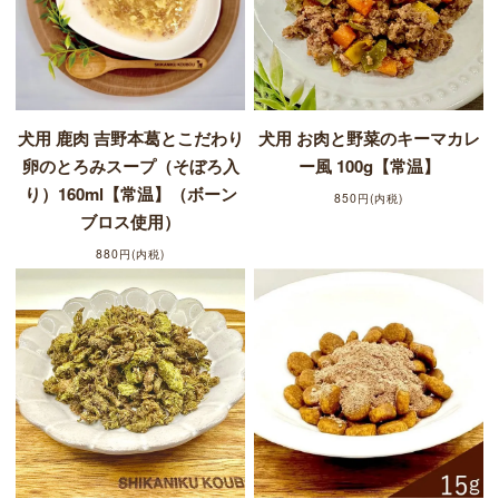
犬用 鹿肉 吉野本葛とこだわり
犬用 お肉と野菜のキーマカレ
卵のとろみスープ（そぼろ入
ー風 100g【常温】
り）160ml【常温】（ボーン
850円(内税)
ブロス使用）
880円(内税)