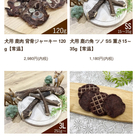
犬用 鹿肉 背骨ジャーキー 120
犬用 鹿の角 ツノ SS 重さ15～
g【常温】
35g【常温】
2,980円(内税)
1,180円(内税)