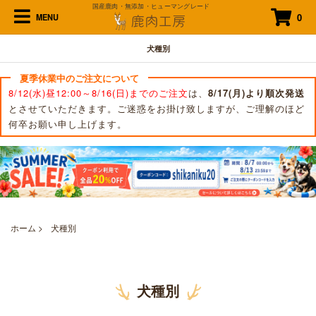
国産鹿肉・無添加・ヒューマングレード
0
MENU
犬種別
夏季休業中のご注文について
8/12(水)昼12:00～8/16(日)までのご注文
は、
8/17(月)より順次発送
とさせていただきます。ご迷惑をお掛け致しますが、ご理解のほど
何卒お願い申し上げます。
ホーム
>
犬種別
犬種別