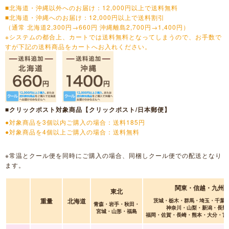
■北海道・沖縄以外へのお届け：12,000円以上で送料無料
■北海道・沖縄へのお届け：12,000円以上で送料割引
（通常 北海道2,300円→660円 沖縄離島2,700円→1,400円）
※システムの都合上、カートでは送料無料となってしまうので、お手数で
すが下記の送料商品をカートへお入れください。
■クリックポスト対象商品【クリックポスト/日本郵便】
●対象商品を3個以内ご購入の場合：送料185円
●対象商品を4個以上ご購入の場合：送料無料
※常温とクール便を同時にご購入の場合、同梱しクール便での配送となり
ます。
関東・信越・九州
東北
重量
北海道
茨城・栃木・群馬・埼玉・千葉
青森・岩手・秋田・
神奈川・山梨・新潟・長野
宮城・山形・福島
福岡・佐賀・長崎・熊本・大分・宮