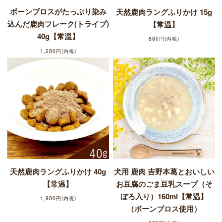
ボーンブロスがたっぷり染み
天然鹿肉ラングふりかけ 15g
込んだ鹿肉フレーク(トライプ)
【常温】
40g【常温】
880円(内税)
1,280円(内税)
天然鹿肉ラングふりかけ 40g
犬用 鹿肉 吉野本葛とおいしい
【常温】
お豆腐のごま豆乳スープ（そ
ぼろ入り）160ml【常温】
1,980円(内税)
（ボーンブロス使用）