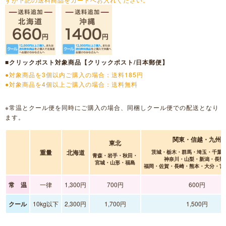
■クリックポスト対象商品【クリックポスト/日本郵便】
●対象商品を3個以内ご購入の場合：送料185円
●対象商品を4個以上ご購入の場合：送料無料
※常温とクール便を同時にご購入の場合、同梱しクール便での配送となり
ます。
関東・信越・九州
東北
重量
北海道
茨城・栃木・群馬・埼玉・千葉
青森・岩手・秋田・
神奈川・山梨・新潟・長野
宮城・山形・福島
福岡・佐賀・長崎・熊本・大分・宮
常 温
一律
1,300円
700円
600円
クール
10kg以下
2,300円
1,700円
1,500円