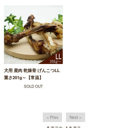
犬用 鹿肉 乾燥骨 げんこつLL
重さ201g～【常温】
SOLD OUT
« Prev
Next »
9
商品中
1-9
商品