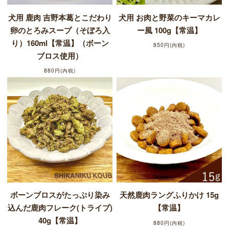
犬用 鹿肉 吉野本葛とこだわり
犬用 お肉と野菜のキーマカレ
卵のとろみスープ（そぼろ入
ー風 100g【常温】
り）160ml【常温】（ボーン
850円(内税)
ブロス使用）
880円(内税)
ボーンブロスがたっぷり染み
天然鹿肉ラングふりかけ 15g
込んだ鹿肉フレーク(トライプ)
【常温】
40g【常温】
880円(内税)