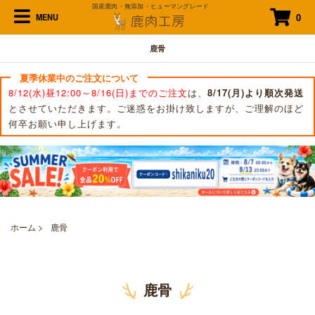
国産鹿肉・無添加・ヒューマングレード
0
MENU
鹿骨
夏季休業中のご注文について
8/12(水)昼12:00～8/16(日)までのご注文
は、
8/17(月)より順次発送
とさせていただきます。ご迷惑をお掛け致しますが、ご理解のほど
何卒お願い申し上げます。
ホーム
>
鹿骨
鹿骨