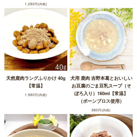
1,280円(内税)
天然鹿肉ラングふりかけ 40g
犬用 鹿肉 吉野本葛とおいしい
【常温】
お豆腐のごま豆乳スープ（そ
ぼろ入り）160ml【常温】
1,980円(内税)
（ボーンブロス使用）
880円(内税)