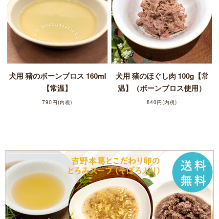
犬用 猪のボーンブロス 160ml
犬用 猪のほぐし肉 100g【常
【常温】
温】（ボーンブロス使用）
790円(内税)
840円(内税)