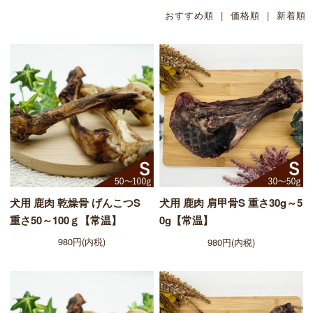
おすすめ順
| 価格順 |
新着順
犬用 鹿肉 乾燥骨 げんこつS
犬用 鹿肉 肩甲骨S 重さ30g～5
重さ50～100ｇ【常温】
0g【常温】
980円(内税)
980円(内税)