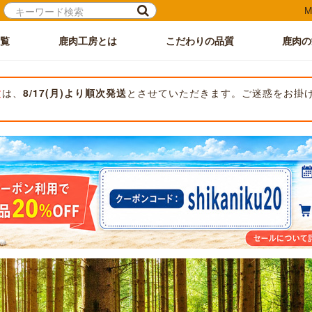
M
覧
鹿肉工房とは
こだわりの品質
鹿肉の
文
は、
8/17(月)より順次発送
とさせていただきます。ご迷惑をお掛