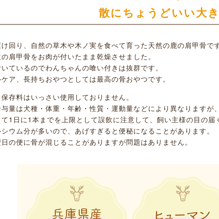
散にちょうどいい大
駆け回り、自然の草木や木ノ実を食べて育った天然の鹿の肩甲骨で
位の肩甲骨をお肉が付いたまま乾燥させました。
付いているのでわんちゃんの喰い付きは抜群です。
ルケア、長持ちおやつとしては最高の骨おやつです。
、保存料はいっさい使用しておりません。
給与量は犬種・体重・年齢・性質・運動量などにより異なりますが
して1日に1本までを上限として誤飲に注意して、飼い主様の目の届
ルシウム分が多いので、あげすぎると便秘になることがあります。
翌日の便に骨が混じることがありますが問題はありません。