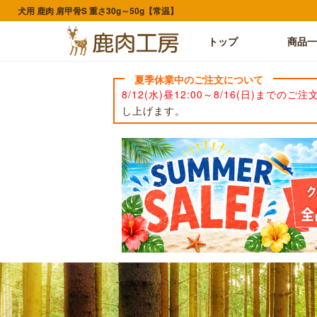
犬用 鹿肉 肩甲骨S 重さ30g～50g【常温】
トップ
商品一
夏季休業中のご注文について
8/12(水)昼12:00～8/16(日)までのご注
し上げます。