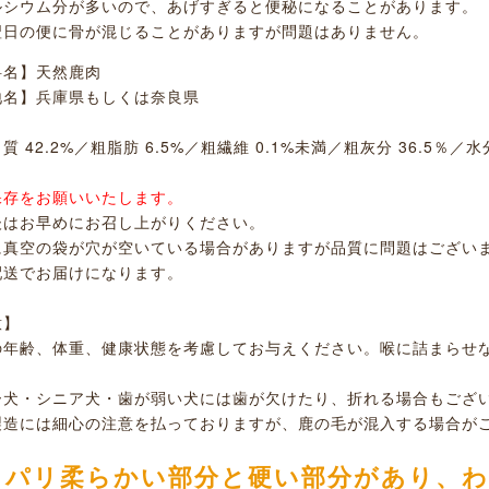
ルシウム分が多いので、あげすぎると便秘になることがあります。
翌日の便に骨が混じることがありますが問題はありません。
料名】天然鹿肉
地名】兵庫県もしくは奈良県
】
 42.2%／粗脂肪 6.5%／粗繊維 0.1%未満／粗灰分 36.5％／水分
保存をお願いいたします。
後はお早めにお召し上がりください。
に真空の袋が穴が空いている場合がありますが品質に問題はござい
配送でお届けになります。
意】
の年齢、体重、健康状態を考慮してお与えください。喉に詰まらせ
ー犬・シニア犬・歯が弱い犬には歯が欠けたり、折れる場合もござ
製造には細心の注意を払っておりますが、鹿の毛が混入する場合が
リパリ柔らかい部分と硬い部分があり、