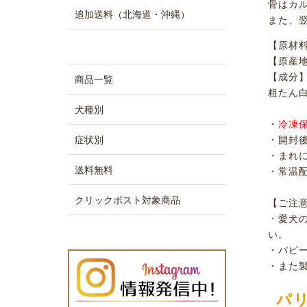
骨はカ
追加送料（北海道・沖縄）
また、
【原材
【原産
【成分
商品一覧
粗たん白質
犬種別
・
冷凍
・開封
症状別
・まれ
送料無料
・常温
クリックポスト対象商品
【ご注
・愛犬
い。
・パピ
・また
パ