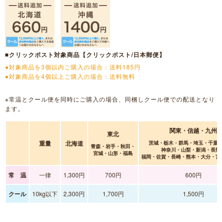
■クリックポスト対象商品【クリックポスト/日本郵便】
●対象商品を3個以内ご購入の場合：送料185円
●対象商品を4個以上ご購入の場合：送料無料
※常温とクール便を同時にご購入の場合、同梱しクール便での配送となり
ます。
関東・信越・九州
東北
重量
北海道
茨城・栃木・群馬・埼玉・千葉
青森・岩手・秋田・
神奈川・山梨・新潟・長野
宮城・山形・福島
福岡・佐賀・長崎・熊本・大分・宮
常 温
一律
1,300円
700円
600円
クール
10kg以下
2,300円
1,700円
1,500円