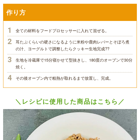
作り方
全ての材料をフードプロセッサーに入れて混ぜる。
耳たぶくらいの硬さになるように米粉や
鹿肉レバーとそぼろ煮
の汁、ヨーグルトで調整したらクッキー生地完成??
生地を冷蔵庫で15分寝かせて型抜きし、180度のオーブンで30分
焼く。
その後オーブン内で粗熱が取れるまで放置し、完成。
＼レシピに使用した商品はこちら／