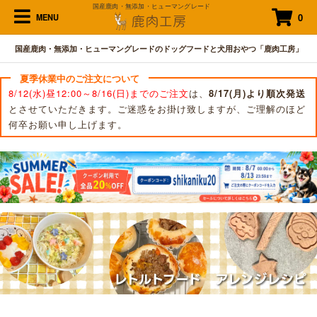
国産鹿肉・無添加・ヒューマングレード
0
MENU
国産鹿肉・無添加・ヒューマングレードのドッグフードと犬用おやつ「鹿肉工房」
夏季休業中のご注文について
8/12(水)昼12:00～8/16(日)までのご注文
は、
8/17(月)より順次発送
とさせていただきます。ご迷惑をお掛け致しますが、ご理解のほど
何卒お願い申し上げます。